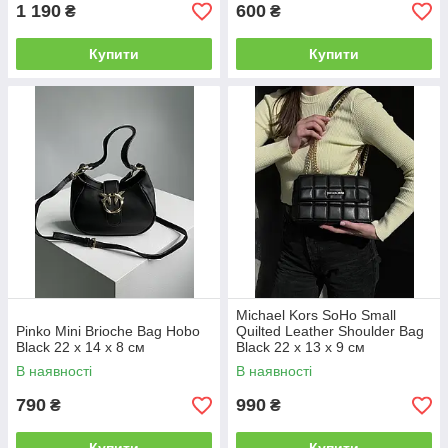
1 190
600
₴
₴
Купити
Купити
Michael Kors SoHo Small
Pinko Mini Brioche Bag Hobo
Quilted Leather Shoulder Bag
Black 22 x 14 x 8 см
Black 22 х 13 х 9 см
В наявності
В наявності
790
990
₴
₴