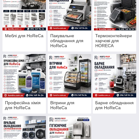
Меблі для HoReCa
Пакувальне
Термоконтейнери
обладнання для
харчові для
HoReCa
HORECA
Професійна хімія
Вітрини для
Барне обладнання
для HoReCa
HoReCa
для HoReCa