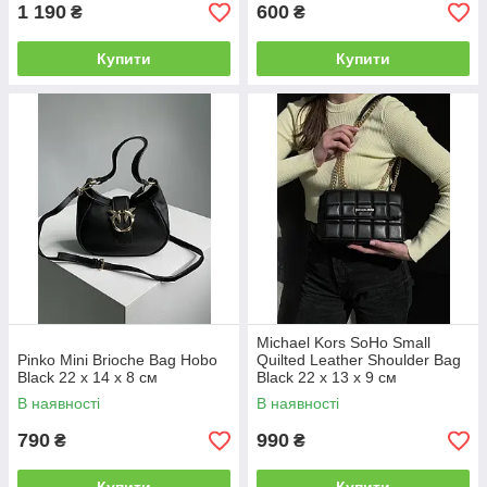
1 190
600
₴
₴
Купити
Купити
Michael Kors SoHo Small
Pinko Mini Brioche Bag Hobo
Quilted Leather Shoulder Bag
Black 22 x 14 x 8 см
Black 22 х 13 х 9 см
В наявності
В наявності
790
990
₴
₴