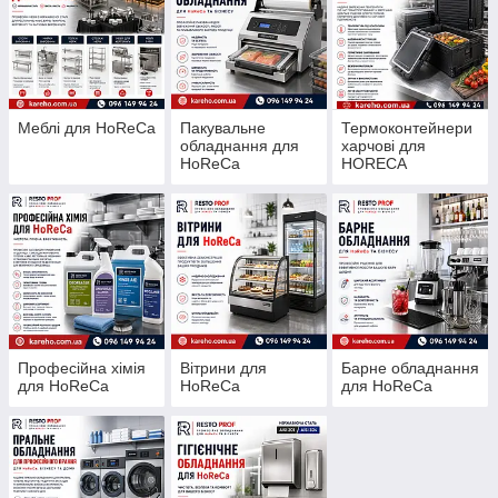
Меблі для HoReCa
Пакувальне
Термоконтейнери
обладнання для
харчові для
HoReCa
HORECA
Професійна хімія
Вітрини для
Барне обладнання
для HoReCa
HoReCa
для HoReCa