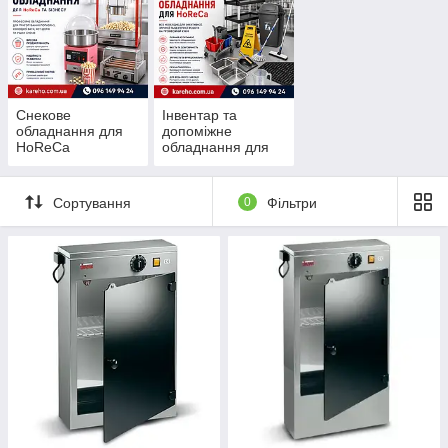
Снекове
Інвентар та
обладнання для
допоміжне
HoReCa
обладнання для
HoReCa
Сортування
0
Фільтри