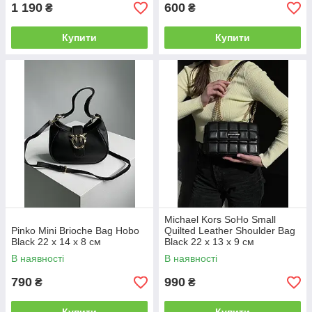
1 190
600
₴
₴
Купити
Купити
Michael Kors SoHo Small
Pinko Mini Brioche Bag Hobo
Quilted Leather Shoulder Bag
Black 22 x 14 x 8 см
Black 22 х 13 х 9 см
В наявності
В наявності
790
990
₴
₴