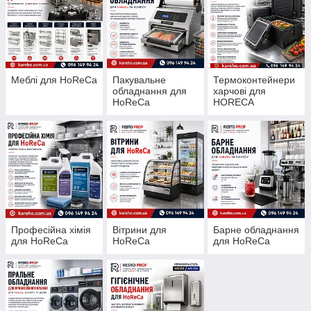
Меблі для HoReCa
Пакувальне
Термоконтейнери
обладнання для
харчові для
HoReCa
HORECA
Професійна хімія
Вітрини для
Барне обладнання
для HoReCa
HoReCa
для HoReCa