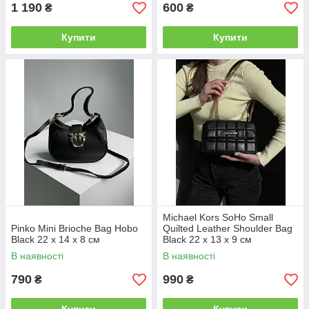
1 190
600
₴
₴
Купити
Купити
Michael Kors SoHo Small
Pinko Mini Brioche Bag Hobo
Quilted Leather Shoulder Bag
Black 22 x 14 x 8 см
Black 22 х 13 х 9 см
В наявності
В наявності
790
990
₴
₴