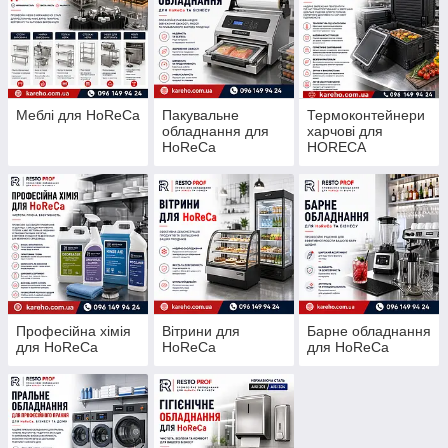
Меблі для HoReCa
Пакувальне
Термоконтейнери
обладнання для
харчові для
HoReCa
HORECA
Професійна хімія
Вітрини для
Барне обладнання
для HoReCa
HoReCa
для HoReCa