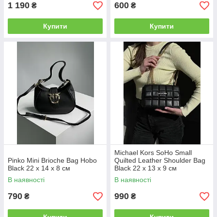
1 190
600
₴
₴
Купити
Купити
Michael Kors SoHo Small
Pinko Mini Brioche Bag Hobo
Quilted Leather Shoulder Bag
Black 22 x 14 x 8 см
Black 22 х 13 х 9 см
В наявності
В наявності
790
990
₴
₴