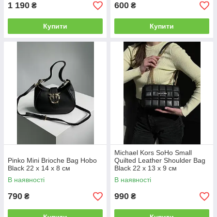
1 190
600
₴
₴
Купити
Купити
Michael Kors SoHo Small
Pinko Mini Brioche Bag Hobo
Quilted Leather Shoulder Bag
Black 22 x 14 x 8 см
Black 22 х 13 х 9 см
В наявності
В наявності
790
990
₴
₴