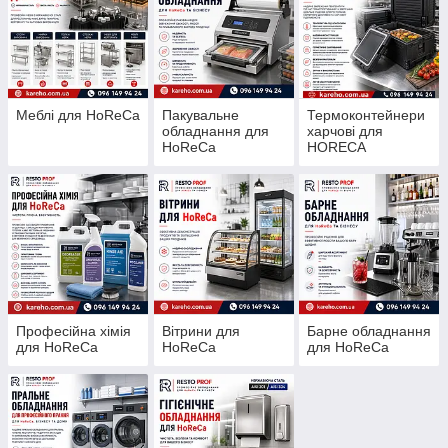
Меблі для HoReCa
Пакувальне
Термоконтейнери
обладнання для
харчові для
HoReCa
HORECA
Професійна хімія
Вітрини для
Барне обладнання
для HoReCa
HoReCa
для HoReCa