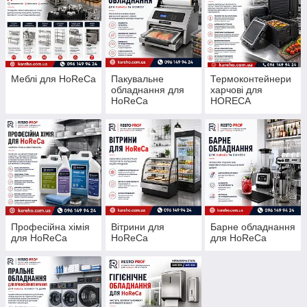
Меблі для HoReCa
Пакувальне
Термоконтейнери
обладнання для
харчові для
HoReCa
HORECA
Професійна хімія
Вітрини для
Барне обладнання
для HoReCa
HoReCa
для HoReCa