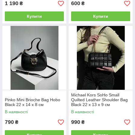
1 190
600
₴
₴
Купити
Купити
Michael Kors SoHo Small
Pinko Mini Brioche Bag Hobo
Quilted Leather Shoulder Bag
Black 22 x 14 x 8 см
Black 22 х 13 х 9 см
В наявності
В наявності
790
990
₴
₴