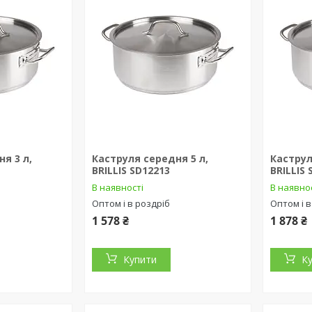
я 3 л,
Каструля середня 5 л,
Каструл
BRILLIS SD12213
BRILLIS
В наявності
В наявно
Оптом і в роздріб
Оптом і в
1 578 ₴
1 878 ₴
Купити
К