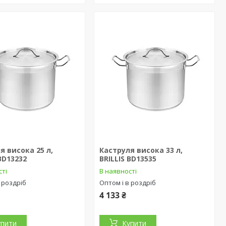
я висока 25 л,
Каструля висока 33 л,
 BD13232
BRILLIS BD13535
сті
В наявності
 роздріб
Оптом і в роздріб
4 133 ₴
упити
Купити