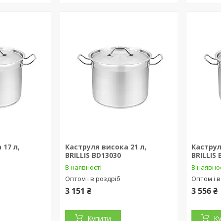
 17 л,
Каструля висока 21 л,
Каструл
BRILLIS BD13030
BRILLIS
В наявності
В наявно
Оптом і в роздріб
Оптом і в
3 151 ₴
3 556 ₴
Купити
К