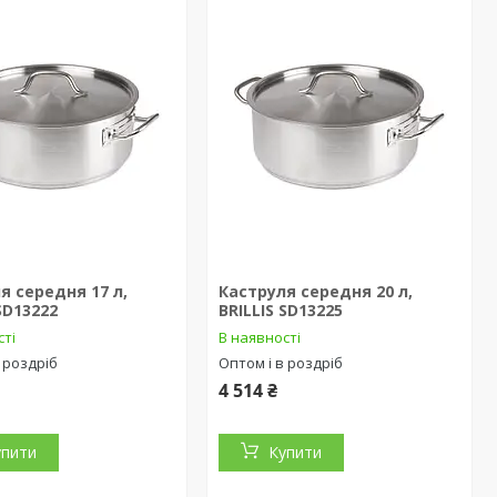
я середня 17 л,
Каструля середня 20 л,
 SD13222
BRILLIS SD13225
сті
В наявності
 роздріб
Оптом і в роздріб
4 514 ₴
упити
Купити