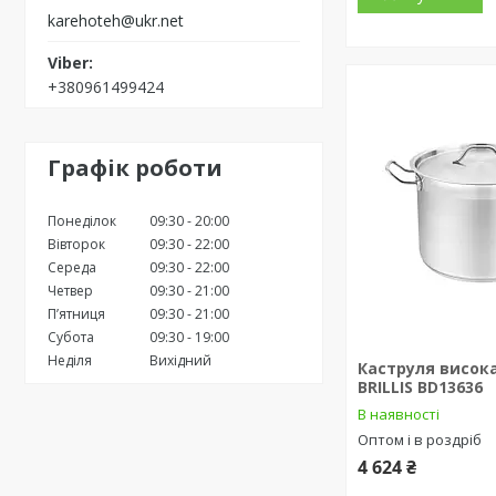
karehoteh@ukr.net
+380961499424
Графік роботи
Понеділок
09:30
20:00
Вівторок
09:30
22:00
Середа
09:30
22:00
Четвер
09:30
21:00
Пʼятниця
09:30
21:00
Субота
09:30
19:00
Неділя
Вихідний
Каструля висока
BRILLIS BD13636
В наявності
Оптом і в роздріб
4 624 ₴