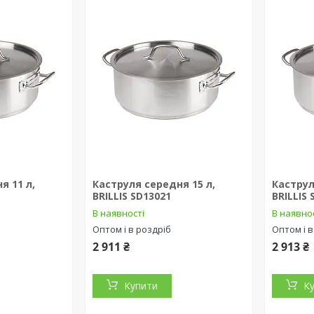
я 11 л,
Каструля середня 15 л,
Каструл
BRILLIS SD13021
BRILLIS
В наявності
В наявно
Оптом і в роздріб
Оптом і в
2 911 ₴
2 913 ₴
Купити
К