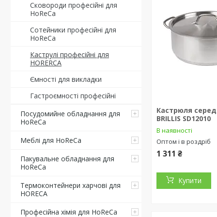
Сковороди професійні для
HoReCa
Сотейники професійні для
HoReCa
Каструлі професійні для
HORERCA
Ємності для викладки
Гастроємності професійні
Кастрюля середн
Посудомийне обладнання для
BRILLIS SD12010
HoReCa
В наявності
Меблі для HoReCa
Оптом і в роздріб
1 311 ₴
Пакувальне обладнання для
HoReCa
Купити
Термоконтейнери харчові для
HORECA
Професійна хімія для HoReCa