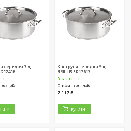
я середня 7 л,
Каструля середня 9 л,
 SD12416
BRILLIS SD12617
сті
В наявності
 роздріб
Оптом і в роздріб
2 112 ₴
упити
Купити