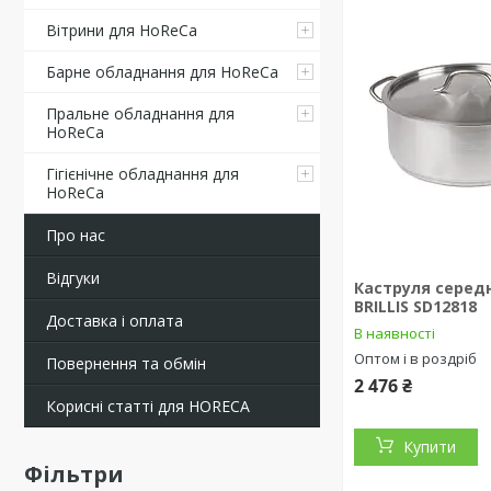
Вітрини для HoReCa
Барне обладнання для HoReCa
Пральне обладнання для
HoReCa
Гігієнічне обладнання для
HoReCa
Про нас
Відгуки
Каструля середн
BRILLIS SD12818
Доставка і оплата
В наявності
Оптом і в роздріб
Повернення та обмін
2 476 ₴
Корисні статті для HORECA
Купити
Фільтри