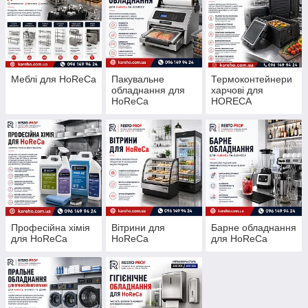
Меблі для HoReCa
Пакувальне
Термоконтейнери
обладнання для
харчові для
HoReCa
HORECA
Професійна хімія
Вітрини для
Барне обладнання
для HoReCa
HoReCa
для HoReCa