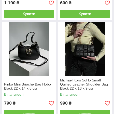
1 190
600
₴
₴
Купити
Купити
Michael Kors SoHo Small
Pinko Mini Brioche Bag Hobo
Quilted Leather Shoulder Bag
Black 22 x 14 x 8 см
Black 22 х 13 х 9 см
В наявності
В наявності
790
990
₴
₴