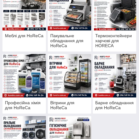
Меблі для HoReCa
Пакувальне
Термоконтейнери
обладнання для
харчові для
HoReCa
HORECA
Професійна хімія
Вітрини для
Барне обладнання
для HoReCa
HoReCa
для HoReCa