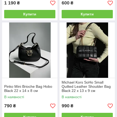
1 190
600
₴
₴
Купити
Купити
Michael Kors SoHo Small
Pinko Mini Brioche Bag Hobo
Quilted Leather Shoulder Bag
Black 22 x 14 x 8 см
Black 22 х 13 х 9 см
В наявності
В наявності
790
990
₴
₴