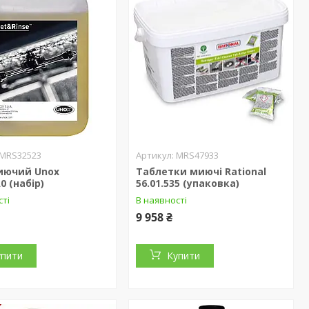
MRS32523
MRS47933
миючий Unox
Таблетки миючі Rational
0 (набір)
56.01.535 (упаковка)
сті
В наявності
9 958 ₴
упити
Купити