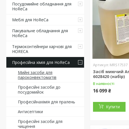
Посудомийне обладнання для
HoReCa
Меблі для HoReCa
Пакувальне обладнання для
HoReCa
Термоконтейнери харчові для
HORECA
Професійна хімія для HoReCa
MRS17537
Засіб миючий An
Мийні засоби для
6028420 (набір)
пароконвектоматів
В наявності
Професійні засоби до
16 099 ₴
посудомийок
Професійнахімія для пралень
Купити
Антисептики
Професійні засоби для
чищення