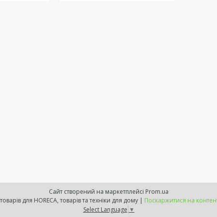
Сайт створений на маркетплейсі
Prom.ua
Resto Prof - інтернет магазин товарів для HORECA, товарів та техніки для дому |
Поскаржитися на контен
Select Language
▼