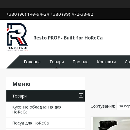
+380 (96) 149-94-24
+380 (99) 472-38-82
Resto PROF - Built for HoReCa
Головна
Товари
Про нас
Контакти
До
Товари
Кухонне обладнання для
HoReCa
Посуд для HoReCa