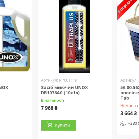
RP001119
NOX
Засіб миючий UNOX
56.00.56
DB1076A0 (10х1л)
ополіск
Tab
В наявності
Немає в 
7 968 ₴
3 664 ₴
+380 
Купити