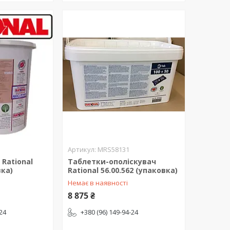
MRS58131
Rational
Таблетки-ополіскувач
вка)
Rational 56.00.562 (упаковка)
Немає в наявності
8 875 ₴
-24
+380 (96) 149-94-24