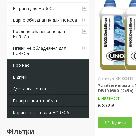
Вітрини для HoReCa
Барне обладнання для HoReCa
Пральне обладнання для
HoReCa
Гігієнічне обладнання для
HoReCa
Про нас
Відгуки
RP000413
Засіб миючий U
Доставка і оплата
DB1016A0 (2х5л)
В наявності
Повернення та обмін
6 872 ₴
Корисні статті для HORECA
Купити
Фільтри