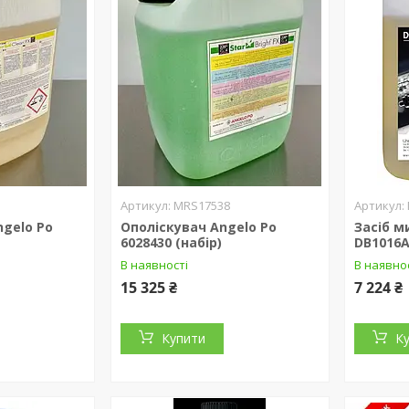
MRS17538
gelo Po
Ополіскувач Angelo Po
Засіб 
6028430 (набір)
DB1016A
В наявності
В наявно
15 325 ₴
7 224 ₴
Купити
К