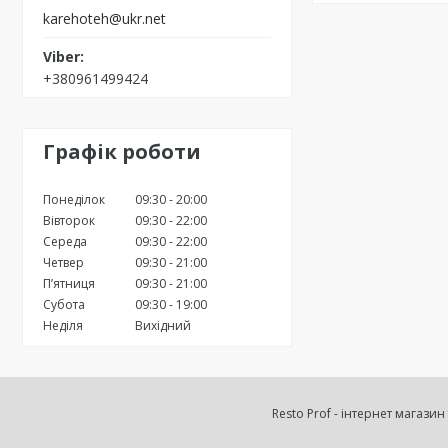
karehoteh@ukr.net
+380961499424
Графік роботи
Понеділок
09:30
20:00
Вівторок
09:30
22:00
Середа
09:30
22:00
Четвер
09:30
21:00
Пʼятниця
09:30
21:00
Субота
09:30
19:00
Неділя
Вихідний