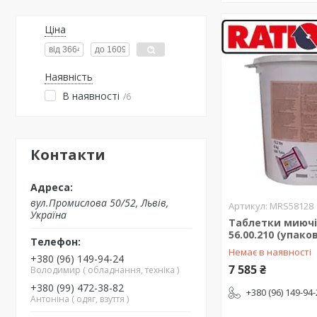
Ціна
Наявність
В наявності
6
Контакти
вул.Промислова 50/52, Львів,
MRS58128
Україна
Таблетки миючі 
56.00.210 (упако
Немає в наявності
+380 (96) 149-94-24
7 585 ₴
Володимир ( обладнання, техніка )
+380 (99) 472-38-82
+380 (96) 149-94
Антоніна ( одяг, взуття )