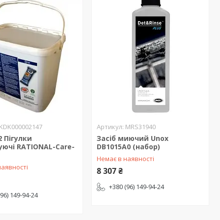
KDK000002147
MRS31940
2 Пігулки
Засіб миючий Unox
уючі RATIONAL-Care-
DB1015A0 (набор)
Немає в наявності
наявності
8 307 ₴
+380 (96) 149-94-24
(96) 149-94-24