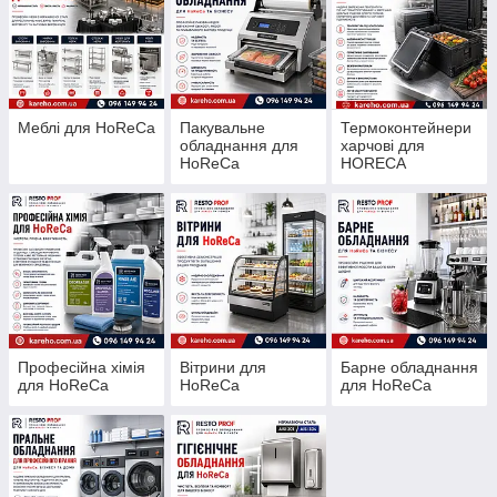
Меблі для HoReCa
Пакувальне
Термоконтейнери
обладнання для
харчові для
HoReCa
HORECA
Професійна хімія
Вітрини для
Барне обладнання
для HoReCa
HoReCa
для HoReCa