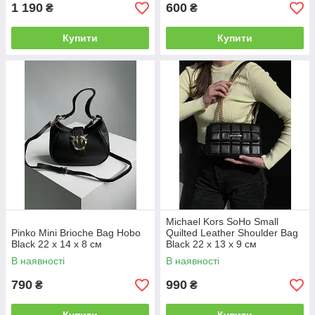
1 190
600
₴
₴
Купити
Купити
Michael Kors SoHo Small
Pinko Mini Brioche Bag Hobo
Quilted Leather Shoulder Bag
Black 22 x 14 x 8 см
Black 22 х 13 х 9 см
В наявності
В наявності
790
990
₴
₴