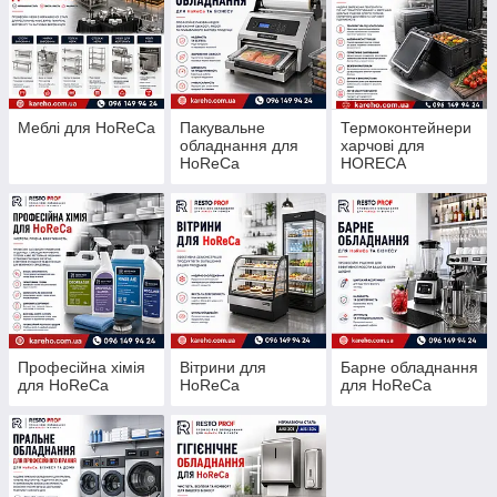
Меблі для HoReCa
Пакувальне
Термоконтейнери
обладнання для
харчові для
HoReCa
HORECA
Професійна хімія
Вітрини для
Барне обладнання
для HoReCa
HoReCa
для HoReCa