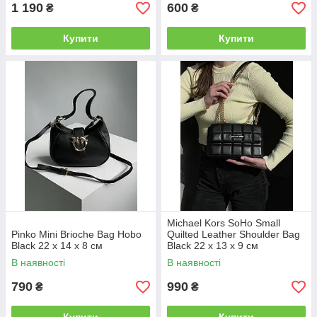
1 190
600
₴
₴
Купити
Купити
Michael Kors SoHo Small
Pinko Mini Brioche Bag Hobo
Quilted Leather Shoulder Bag
Black 22 x 14 x 8 см
Black 22 х 13 х 9 см
В наявності
В наявності
790
990
₴
₴