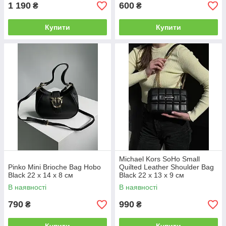
1 190
600
₴
₴
Купити
Купити
Michael Kors SoHo Small
Pinko Mini Brioche Bag Hobo
Quilted Leather Shoulder Bag
Black 22 x 14 x 8 см
Black 22 х 13 х 9 см
В наявності
В наявності
790
990
₴
₴