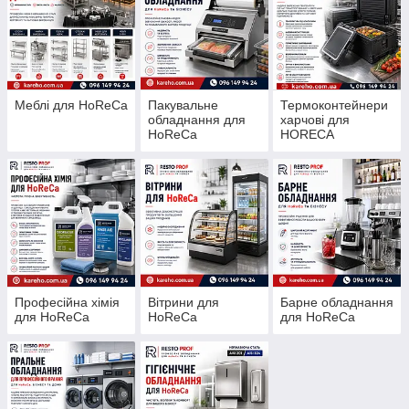
Меблі для HoReCa
Пакувальне
Термоконтейнери
обладнання для
харчові для
HoReCa
HORECA
Професійна хімія
Вітрини для
Барне обладнання
для HoReCa
HoReCa
для HoReCa