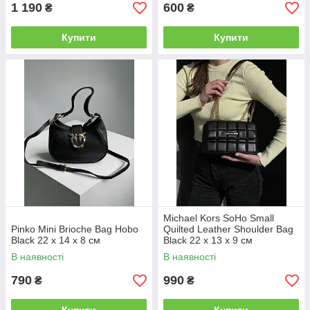
1 190
600
₴
₴
Купити
Купити
Michael Kors SoHo Small
Pinko Mini Brioche Bag Hobo
Quilted Leather Shoulder Bag
Black 22 x 14 x 8 см
Black 22 х 13 х 9 см
В наявності
В наявності
790
990
₴
₴