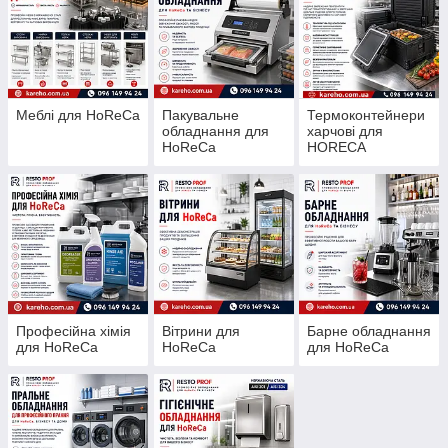
Меблі для HoReCa
Пакувальне
Термоконтейнери
обладнання для
харчові для
HoReCa
HORECA
Професійна хімія
Вітрини для
Барне обладнання
для HoReCa
HoReCa
для HoReCa