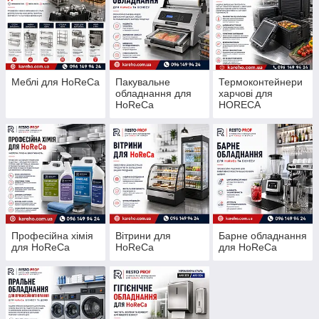
Меблі для HoReCa
Пакувальне
Термоконтейнери
обладнання для
харчові для
HoReCa
HORECA
Професійна хімія
Вітрини для
Барне обладнання
для HoReCa
HoReCa
для HoReCa