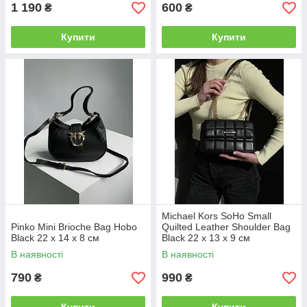
1 190
600
₴
₴
Купити
Купити
Michael Kors SoHo Small
Pinko Mini Brioche Bag Hobo
Quilted Leather Shoulder Bag
Black 22 x 14 x 8 см
Black 22 х 13 х 9 см
В наявності
В наявності
790
990
₴
₴