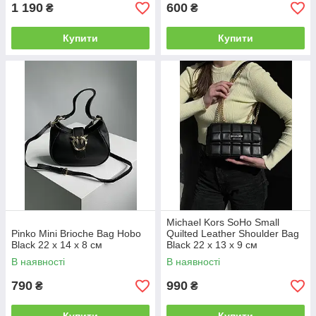
1 190
600
₴
₴
Купити
Купити
Michael Kors SoHo Small
Pinko Mini Brioche Bag Hobo
Quilted Leather Shoulder Bag
Black 22 x 14 x 8 см
Black 22 х 13 х 9 см
В наявності
В наявності
790
990
₴
₴