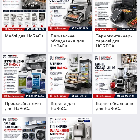
Меблі для HoReCa
Пакувальне
Термоконтейнери
обладнання для
харчові для
HoReCa
HORECA
Професійна хімія
Вітрини для
Барне обладнання
для HoReCa
HoReCa
для HoReCa