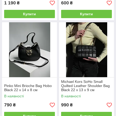
1 190
600
₴
₴
Купити
Купити
Michael Kors SoHo Small
Pinko Mini Brioche Bag Hobo
Quilted Leather Shoulder Bag
Black 22 x 14 x 8 см
Black 22 х 13 х 9 см
В наявності
В наявності
790
990
₴
₴