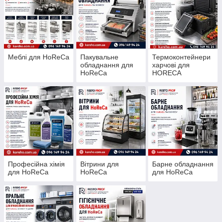
Меблі для HoReCa
Пакувальне
Термоконтейнери
обладнання для
харчові для
HoReCa
HORECA
Професійна хімія
Вітрини для
Барне обладнання
для HoReCa
HoReCa
для HoReCa