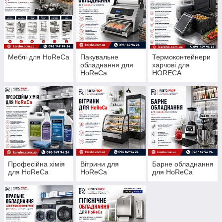
Меблі для HoReCa
Пакувальне
Термоконтейнери
обладнання для
харчові для
HoReCa
HORECA
Професійна хімія
Вітрини для
Барне обладнання
для HoReCa
HoReCa
для HoReCa