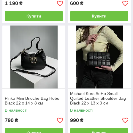
1 190
600
₴
₴
Купити
Купити
Michael Kors SoHo Small
Pinko Mini Brioche Bag Hobo
Quilted Leather Shoulder Bag
Black 22 x 14 x 8 см
Black 22 х 13 х 9 см
В наявності
В наявності
790
990
₴
₴