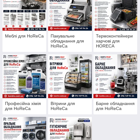
Меблі для HoReCa
Пакувальне
Термоконтейнери
обладнання для
харчові для
HoReCa
HORECA
Професійна хімія
Вітрини для
Барне обладнання
для HoReCa
HoReCa
для HoReCa