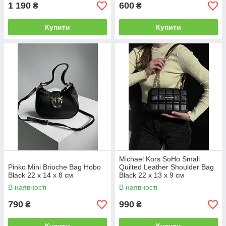
1 190
600
₴
₴
Купити
Купити
Michael Kors SoHo Small
Pinko Mini Brioche Bag Hobo
Quilted Leather Shoulder Bag
Black 22 x 14 x 8 см
Black 22 х 13 х 9 см
В наявності
В наявності
790
990
₴
₴