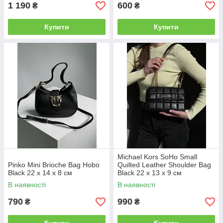
1 190
600
₴
₴
Купити
Купити
Michael Kors SoHo Small
Pinko Mini Brioche Bag Hobo
Quilted Leather Shoulder Bag
Black 22 x 14 x 8 см
Black 22 х 13 х 9 см
В наявності
В наявності
790
990
₴
₴