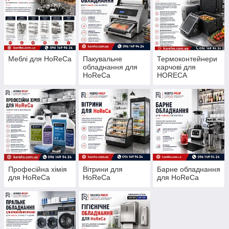
Меблі для HoReCa
Пакувальне
Термоконтейнери
обладнання для
харчові для
HoReCa
HORECA
Професійна хімія
Вітрини для
Барне обладнання
для HoReCa
HoReCa
для HoReCa