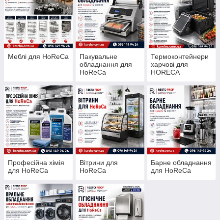
Меблі для HoReCa
Пакувальне
Термоконтейнери
обладнання для
харчові для
HoReCa
HORECA
Професійна хімія
Вітрини для
Барне обладнання
для HoReCa
HoReCa
для HoReCa