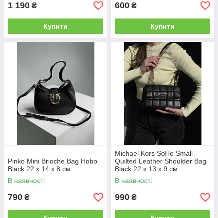
1 190
600
₴
₴
Купити
Купити
Michael Kors SoHo Small
Pinko Mini Brioche Bag Hobo
Quilted Leather Shoulder Bag
Black 22 x 14 x 8 см
Black 22 х 13 х 9 см
В наявності
В наявності
790
990
₴
₴