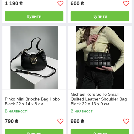
1 190
600
₴
₴
Купити
Купити
Michael Kors SoHo Small
Pinko Mini Brioche Bag Hobo
Quilted Leather Shoulder Bag
Black 22 x 14 x 8 см
Black 22 х 13 х 9 см
В наявності
В наявності
790
990
₴
₴