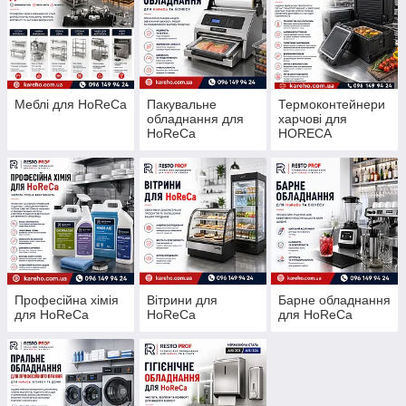
Меблі для HoReCa
Пакувальне
Термоконтейнери
обладнання для
харчові для
HoReCa
HORECA
Професійна хімія
Вітрини для
Барне обладнання
для HoReCa
HoReCa
для HoReCa