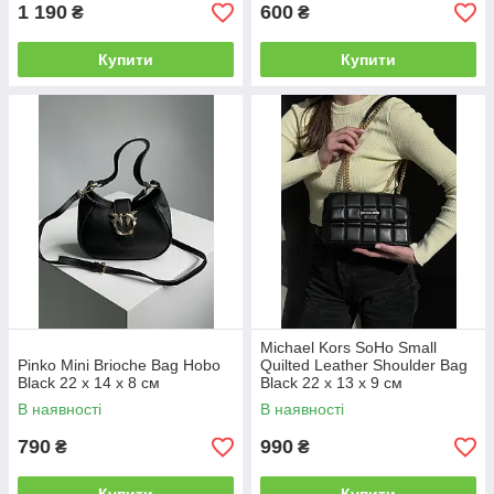
1 190
600
₴
₴
Купити
Купити
Michael Kors SoHo Small
Pinko Mini Brioche Bag Hobo
Quilted Leather Shoulder Bag
Black 22 x 14 x 8 см
Black 22 х 13 х 9 см
В наявності
В наявності
790
990
₴
₴