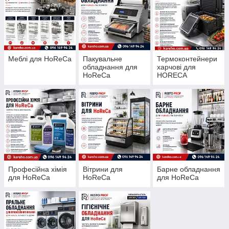
Меблі для HoReCa
Пакувальне
Термоконтейнери
обладнання для
харчові для
HoReCa
HORECA
Професійна хімія
Вітрини для
Барне обладнання
для HoReCa
HoReCa
для HoReCa