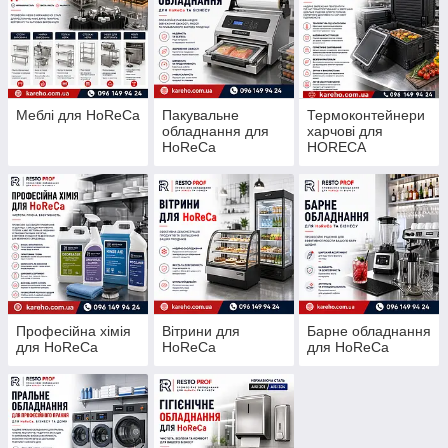
Меблі для HoReCa
Пакувальне
Термоконтейнери
обладнання для
харчові для
HoReCa
HORECA
Професійна хімія
Вітрини для
Барне обладнання
для HoReCa
HoReCa
для HoReCa