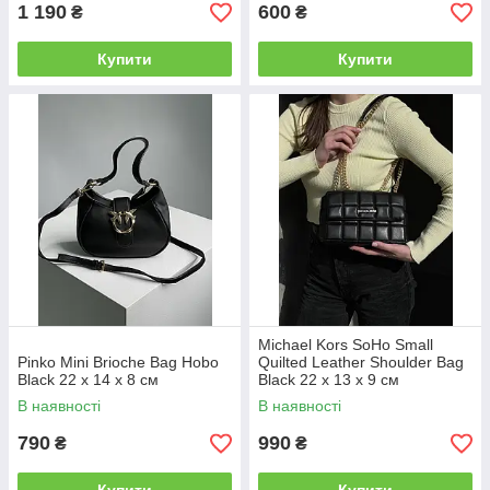
1 190
600
₴
₴
Купити
Купити
Michael Kors SoHo Small
Pinko Mini Brioche Bag Hobo
Quilted Leather Shoulder Bag
Black 22 x 14 x 8 см
Black 22 х 13 х 9 см
В наявності
В наявності
790
990
₴
₴