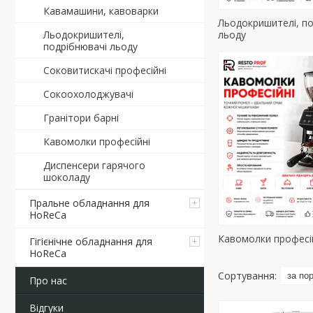
Кавамашини, кавоварки
Льодокришителі, по
Льодокришителі,
льоду
подрібнювачі льоду
Соковитискачі професійні
Сокоохолоджувачі
Гранітори барні
Кавомолки професійні
Диспенсери гарячого
шоколаду
Пральне обладнання для
HoReCa
Кавомолки професі
Гігієнічне обладнання для
HoReCa
Про нас
Відгуки