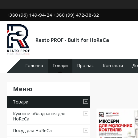
+380 (96) 149-94-24
+380 (99) 472-38-82
Resto PROF - Built for HoReCa
Головна
Товари
Про нас
Контакти
До
Товари
Кухонне обладнання для
HoReCa
Посуд для HoReCa