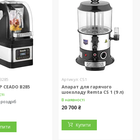
B285
CS1
Р CEADO B285
Апарат для гарячого
шоколаду Remta CS 1 (9 л)
сті
В наявності
 роздріб
20 700 ₴
Купити
упити