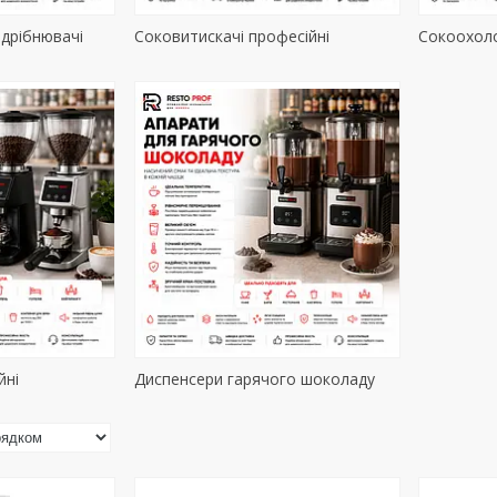
дрібнювачі
Соковитискачі професійні
Сокоохол
йні
Диспенсери гарячого шоколаду