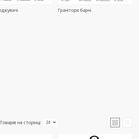
оджувачі
Гранітори барні