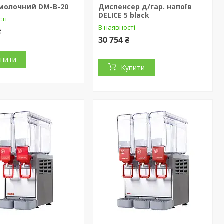
 молочний DM-B-20
Диспенсер д/гар. напоїв
DELICE 5 black
сті
В наявності
₴
30 754 ₴
упити
Купити