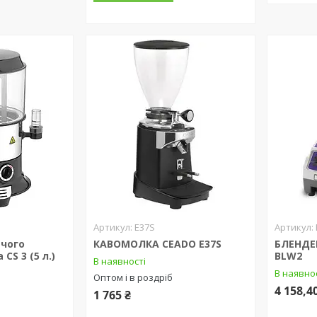
E37S
ячого
КАВОМОЛКА CEADO E37S
БЛЕНДЕ
CS 3 (5 л.)
BLW2
В наявності
В наявно
Оптом і в роздріб
4 158,4
1 765 ₴