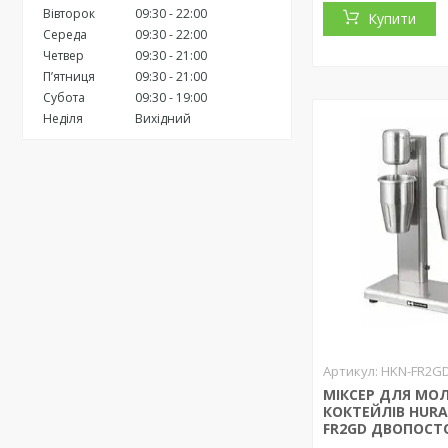
Вівторок
09:30
22:00
Купити
Середа
09:30
22:00
Четвер
09:30
21:00
Пʼятниця
09:30
21:00
Субота
09:30
19:00
Неділя
Вихідний
HKN-FR2G
МІКСЕР ДЛЯ МО
КОКТЕЙЛІВ HURA
FR2GD ДВОПОСТ