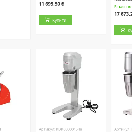
11 695,50 ₴
В наявно
17 673,
Купити
К
M
KDK000001548