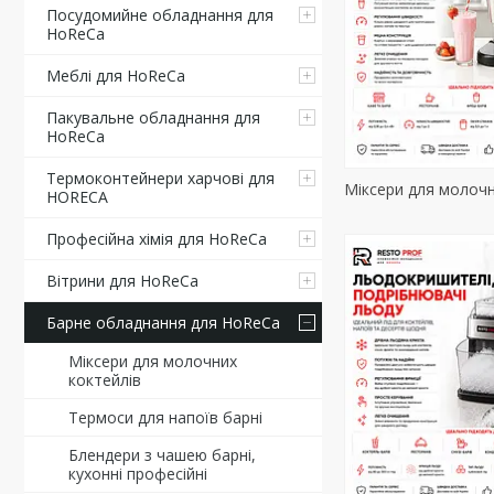
Посудомийне обладнання для
HoReCa
Меблі для HoReCa
Пакувальне обладнання для
HoReCa
Термоконтейнери харчові для
Міксери для молочн
HORECA
Професійна хімія для HoReCa
Вітрини для HoReCa
Барне обладнання для HoReCa
Міксери для молочних
коктейлів
Термоси для напоїв барні
Блендери з чашею барні,
кухонні професійні