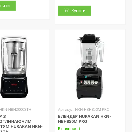
упити
Купити
HKN-HBH2000STH
HKN-HBH850M PRO
Р З
БЛЕНДЕР HURAKAN HKN-
ОГЛИНАЮЧИМ
HBH850M PRO
ТЯМ HURAKAN HKN-
В наявності
0STH