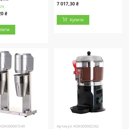
7 017,30 ₴
сті
20 ₴
Купити
упити
KDK000001549
KDK000002362