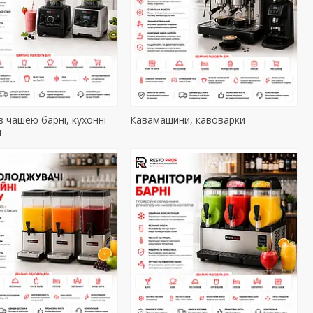
з чашею барні, кухонні
Кавамашини, кавоварки
і