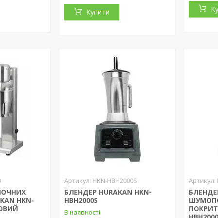
К
Купити
D
HKN-HBH2000S
ЛОЧНИХ
БЛЕНДЕР HURAKAN HKN-
БЛЕНДЕ
KAN HKN-
HBH2000S
ШУМОП
ОВИЙ
ПОКРИТ
В наявності
HBH200