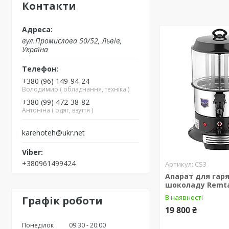
Контакти
вул.Промислова 50/52, Львів,
Україна
+380 (96) 149-94-24
Володимир ( обладнання, техніка )
+380 (99) 472-38-82
Антоніна ( одяг, взуття )
karehoteh@ukr.net
+380961499424
CS3
Апарат для гар
шоколаду Remta 
В наявності
Графік роботи
19 800 ₴
Понеділок
09:30
20:00