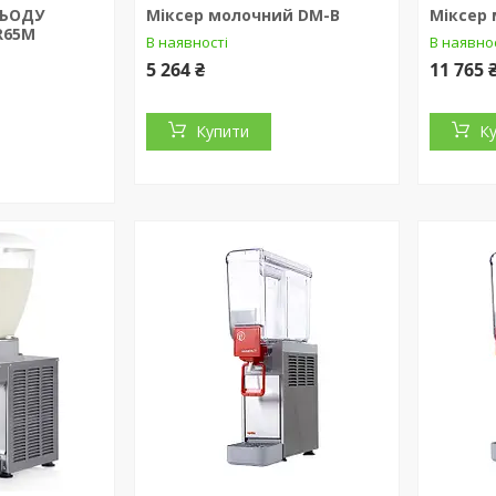
ЛЬОДУ
Міксер молочний DM-B
Міксер
R65M
В наявності
В наявно
5 264 ₴
11 765 
Купити
К