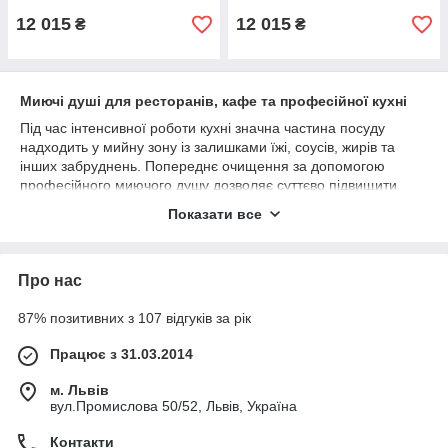
12 015
12 015
₴
₴
Миючі душі для ресторанів, кафе та професійної кухні
Під час інтенсивної роботи кухні значна частина посуду
надходить у мийну зону із залишками їжі, соусів, жирів та
інших забруднень. Попереднє очищення за допомогою
професійного миючого душу дозволяє суттєво підвищити
ефективність роботи посудомийної машини та знизити
Показати все
витрати мийних засобів.
Професійні душуючі пристрої оснащуються пружинними
тримачами, гнучкими шлангами та потужними
Про нас
розпилювачами, що забезпечують комфортну роботу
персоналу навіть при високому навантаженні. Таке
87% позитивних з 107 відгуків за рік
обладнання допомагає підтримувати чистоту робочої зони та
прискорює процес обробки посуду.
Працює з 31.03.2014
⚙ ОСНОВНІ ВАРІАНТИ
м. Львів
вул.Промислова 50/52, Львів, Україна
У категорії представлені:
миючі душі для професійної кухні;
Контакти