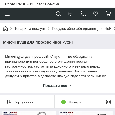
Resto PROF - Built for HoReCa
Товари та послуги
Посудомийне обладнання для HoRe
Миючі душі для професійної кухні
Миючі душі для професійної кухні — це обладнання,
призначене для попереднього очищення посуду,
гастроємностей, каструль та кухонного інвентарю перед
завантаженням у посудомийну машину. Використання
душуючих пристроїв дозволяє швидко видаляти залишки їжі,
зменшувати навантаження на посудомийне обладнання та
Показати все
покращувати якість миття. Такі рішення широко
застосовуються на професійних кухнях ресторанів, кафе,
готелів та виробничих підприємств.
Сортування
0
Фільтри
👨‍💼
Потрібна консультація щодо підбору обладнання?
Телефонуйте: 096 149 94 24. Допоможемо підібрати
оптимальне рішення для вашого закладу.