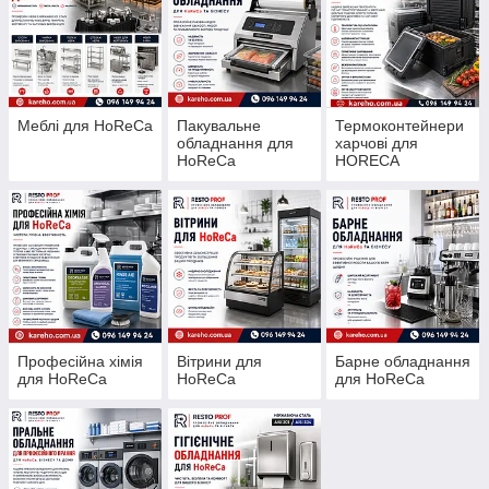
Меблі для HoReCa
Пакувальне
Термоконтейнери
обладнання для
харчові для
HoReCa
HORECA
Професійна хімія
Вітрини для
Барне обладнання
для HoReCa
HoReCa
для HoReCa