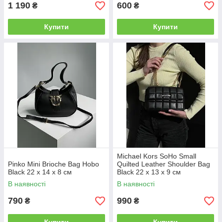
1 190
600
₴
₴
Купити
Купити
Michael Kors SoHo Small
Pinko Mini Brioche Bag Hobo
Quilted Leather Shoulder Bag
Black 22 x 14 x 8 см
Black 22 х 13 х 9 см
В наявності
В наявності
790
990
₴
₴