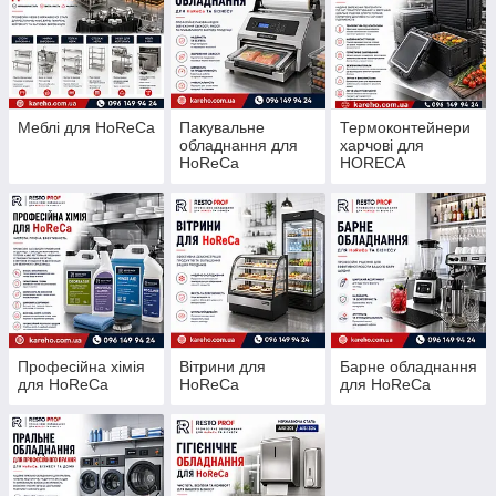
Меблі для HoReCa
Пакувальне
Термоконтейнери
обладнання для
харчові для
HoReCa
HORECA
Професійна хімія
Вітрини для
Барне обладнання
для HoReCa
HoReCa
для HoReCa