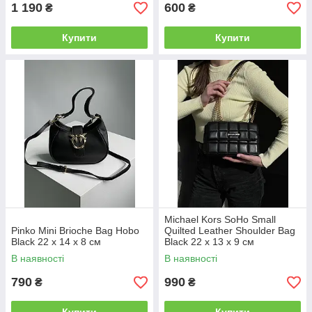
1 190
600
₴
₴
Купити
Купити
Michael Kors SoHo Small
Pinko Mini Brioche Bag Hobo
Quilted Leather Shoulder Bag
Black 22 x 14 x 8 см
Black 22 х 13 х 9 см
В наявності
В наявності
790
990
₴
₴