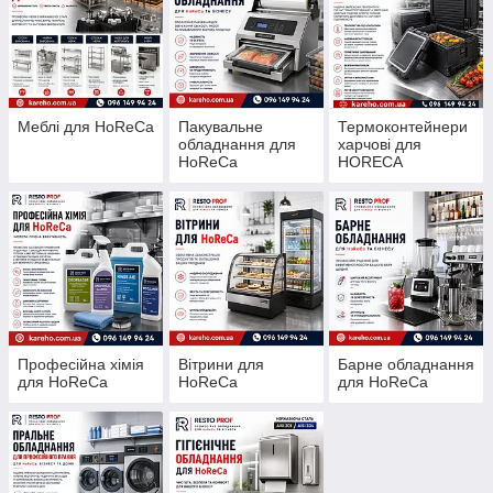
Меблі для HoReCa
Пакувальне
Термоконтейнери
обладнання для
харчові для
HoReCa
HORECA
Професійна хімія
Вітрини для
Барне обладнання
для HoReCa
HoReCa
для HoReCa