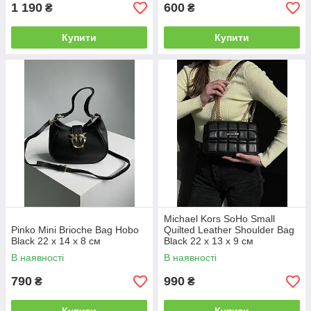
1 190
600
₴
₴
Купити
Купити
Michael Kors SoHo Small
Pinko Mini Brioche Bag Hobo
Quilted Leather Shoulder Bag
Black 22 x 14 x 8 см
Black 22 х 13 х 9 см
В наявності
В наявності
790
990
₴
₴