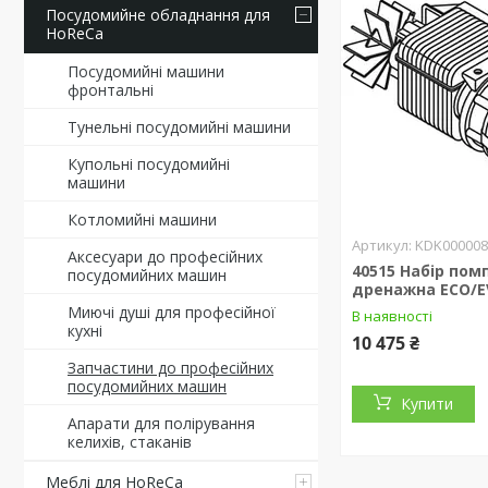
Посудомийне обладнання для
HoReCa
Посудомийні машини
фронтальні
Тунельні посудомийні машини
Купольні посудомийні
машини
Котломийні машини
KDK000008
Аксесуари до професійних
40515 Набір пом
посудомийних машин
дренажна ECO/
Миючі душі для професійної
В наявності
кухні
10 475 ₴
Запчастини до професійних
посудомийних машин
Купити
Апарати для полірування
келихів, стаканів
Меблі для HoReCa