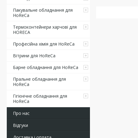
Пакувальне обладнання для
HoReCa
Термоконтейнери харчові для
HORECA
Професійна хімія для HoReCa
Вітрини для HoReCa
Барне обладнання для HoReCa
Пральне обладнання для
HoReCa
Гігієнічне обладнання для
HoReCa
Про нас
Відгуки
Доставка і оплата