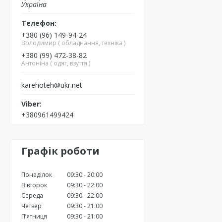
Україна
+380 (96) 149-94-24
Володимир ( обладнання, техніка )
+380 (99) 472-38-82
Антоніна ( одяг, взуття )
karehoteh@ukr.net
+380961499424
Графік роботи
Понеділок
09:30
20:00
Вівторок
09:30
22:00
Середа
09:30
22:00
Четвер
09:30
21:00
Пʼятниця
09:30
21:00