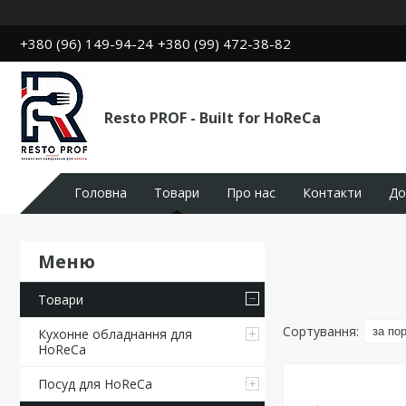
+380 (96) 149-94-24
+380 (99) 472-38-82
Resto PROF - Built for HoReCa
Головна
Товари
Про нас
Контакти
До
Товари
Кухонне обладнання для
HoReCa
Посуд для HoReCa