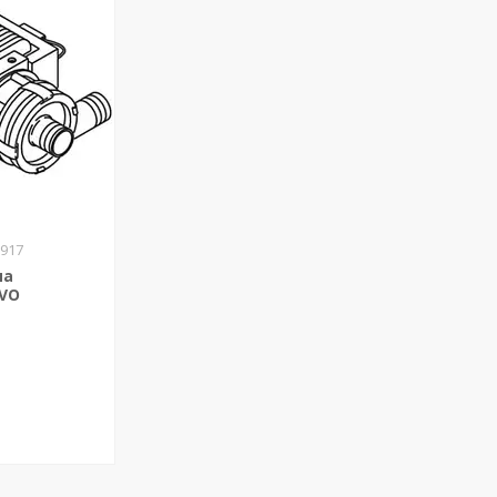
917
па
EVO