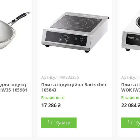
MRS32356
для індукц.
Плита індукційна Bartscher
Плита і
 IW35 105981
105843
WOK IW3
В наявності
В наявно
17 286 ₴
22 084 
Купити
К