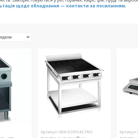
льтація щодо обладнання — контакти за посиланням.
HKN-D35FX4S PRO