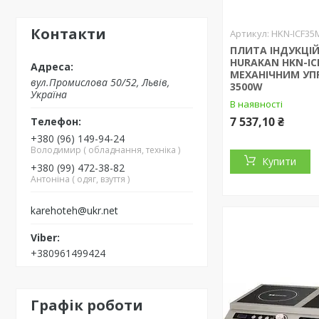
Контакти
HKN-ICF35
ПЛИТА ІНДУКЦІ
HURAKAN HKN-IC
МЕХАНІЧНИМ УП
вул.Промислова 50/52, Львів,
3500W
Україна
В наявності
7 537,10 ₴
+380 (96) 149-94-24
Володимир ( обладнання, техніка )
Купити
+380 (99) 472-38-82
Антоніна ( одяг, взуття )
karehoteh@ukr.net
+380961499424
Графік роботи