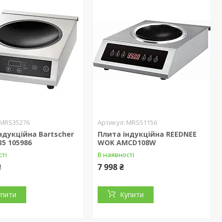
MRS35276
MRS51156
ндукційна Bartscher
Плита індукційна REEDNEE
5 105986
WOK AMCD108W
сті
В наявності
₴
7 998 ₴
упити
Купити