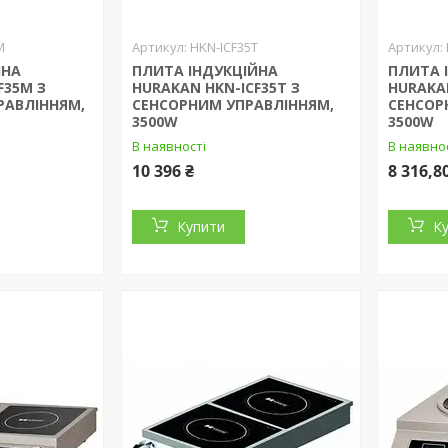
M
HKN-ICF35T
ЙНА
ПЛИТА ІНДУКЦІЙНА
ПЛИТА 
F35M З
HURAKAN HKN-ICF35T З
HURAKA
РАВЛІННЯМ,
СЕНСОРНИМ УПРАВЛІННЯМ,
СЕНСОР
3500W
3500W
В наявності
В наявно
10 396 ₴
8 316,8
Купити
К