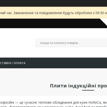
чий час. Замовлення та повідомлення будуть оброблені з 09:30 
ставка і оплата
Плити індукційні про
професійні — це сучасне теплове обладнання для кухні HoReCa, я
ість. Використовуються у ресторанах, кафе, фастфуді та виробн