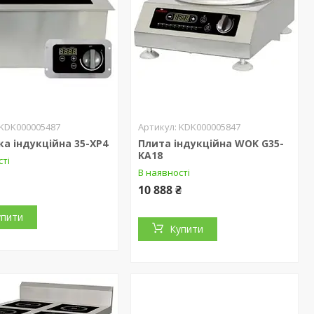
KDK000005487
KDK000005847
а індукційна 35-XP4
Плита індукційна WOK G35-
KA18
сті
В наявності
10 888 ₴
упити
Купити