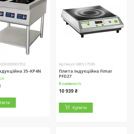
KDK000007352
MRS17590
ндукційна 35-KP4N
Плита індукційна Fimar
PFD27
сті
В наявності
₴
10 939 ₴
упити
Купити