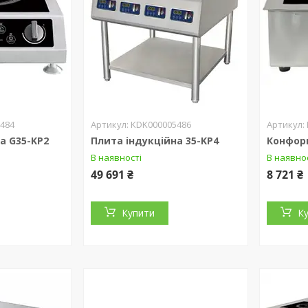
484
KDK000005486
а G35-KP2
Плита індукційна 35-KP4
Конфорк
В наявності
В наявно
49 691 ₴
8 721 ₴
Купити
К