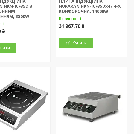
ІНДУКЦІЙНА
ПЛИТА ІНДУКЦІЙНА
 HKN-ICF35D З
HURAKAN HKN-ICF35Dx47 4-Х
РОННИМ
КОНФОРОЧНА, 14000W
ІННЯМ, 3500W
В наявності
сті
31 967,70 ₴
0 ₴
Купити
упити