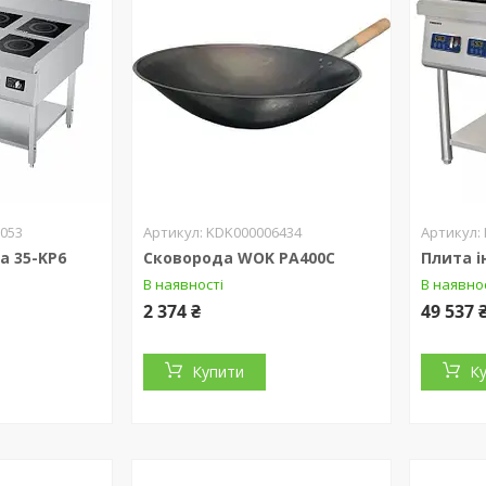
053
KDK000006434
а 35-KP6
Сковорода WOK PA400C
Плита і
В наявності
В наявно
2 374 ₴
49 537 
Купити
К