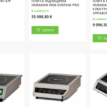
RI-47P
ПЛИТА ІНДУКЦІЙНА
ПЛИТА 
HURAKAN HKN-D35FX4S PRO
HURAKAN
ЕЛЕКТ
В наявності
УПРАВЛ
55 098,80 ₴
В наявно
9 096,5
Купити
К