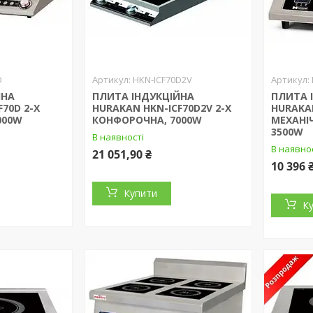
D
HKN-ICF70D2V
ЙНА
ПЛИТА ІНДУКЦІЙНА
ПЛИТА 
70D 2-Х
HURAKAN HKN-ICF70D2V 2-Х
HURAKA
000W
КОНФОРОЧНА, 7000W
МЕХАНІ
3500W
В наявності
В наявно
21 051,90 ₴
10 396 
Купити
К