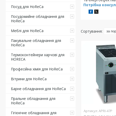
Потрібна консу
Посуд для HoReCa
Посудомийне обладнання для
HoReCa
Меблі для HoReCa
Пакувальне обладнання для
HoReCa
Термоконтейнери харчові для
HORECA
Професійна хімія для HoReCa
Вітрини для HoReCa
Барне обладнання для HoReCa
Пральне обладнання для
HoReCa
APRI-47P
Гігієнічне обладнання для