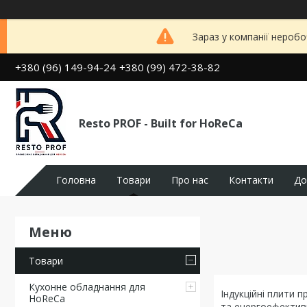
Зараз у компанії неробо
+380 (96) 149-94-24
+380 (99) 472-38-82
Resto PROF - Built for HoReCa
Головна
Товари
Про нас
Контакти
До
Товари
Кухонне обладнання для
Індукційні плити 
HoReCa
та енергоефективн