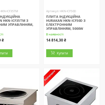
HKN-ICF35TM
HKN-ICF50D
ІНДУКЦІЙНА
ПЛИТА ІНДУКЦІЙНА
N HKN-ICF35TM З
HURAKAN HKN-ICF50D З
НИМ УПРАВЛІННЯМ,
ЕЛЕКТРОННИМ
УПРАВЛІННЯМ, 5000W
сті
В наявності
0 ₴
14 814,30 ₴
упити
Купити