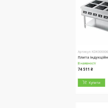
KDK000006
Плита індукційн
В наявності
74 511 ₴
Купити