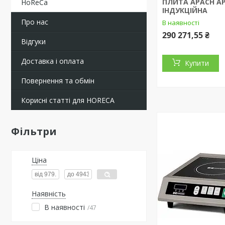
ПЛИТА APACH AP
HoReCa
ІНДУКЦІЙНА
Про нас
В наявності
290 271,55 ₴
Відгуки
Доставка і оплата
Купити
Повернення та обмін
Корисні статті для HORECA
Фільтри
Ціна
Наявність
В наявності
47