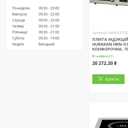
Понеділок
09:30
20:00
Вівторок
09:30
22:00
Середа
09:30
22:00
Четвер
09:30
21:00
Пʼятниця
09:30
21:00
HKN-ICF70
Субота
09:30
19:00
ПЛИТА ІНДУКЦІ
HURAKAN HKN-ICF
Неділя
Вихідний
КОНФОРОЧНА, 7
В наявності
20 272,20 ₴
Купити