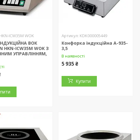
HKN-ICW35M WOK
KDK000005449
ІНДУКЦІЙНА ВОК
Конфорка індукційна A-935-
N HKN-ICW35M WOK З
3,5
ЧНИМ УПРАВЛІННЯМ,
В наявності
5 935 ₴
сті
₴
Купити
упити