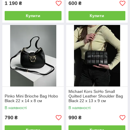
1 190
600
₴
₴
Купити
Купити
Michael Kors SoHo Small
Pinko Mini Brioche Bag Hobo
Quilted Leather Shoulder Bag
Black 22 x 14 x 8 см
Black 22 х 13 х 9 см
В наявності
В наявності
790
990
₴
₴