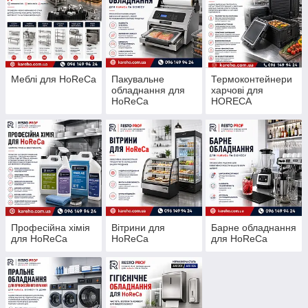
Меблі для HoReCa
Пакувальне
Термоконтейнери
обладнання для
харчові для
HoReCa
HORECA
Професійна хімія
Вітрини для
Барне обладнання
для HoReCa
HoReCa
для HoReCa