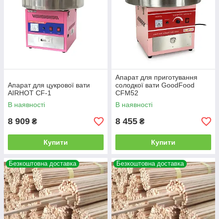
Апарат для приготування
Апарат для цукрової вати
солодкої вати GoodFood
AIRHOT CF-1
CFM52
В наявності
В наявності
8 909
8 455
₴
₴
Купити
Купити
Безкоштовна доставка
Безкоштовна доставка