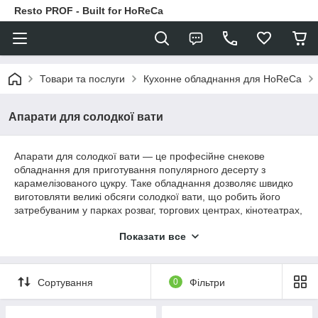
Resto PROF - Built for HoReCa
Товари та послуги
Кухонне обладнання для HoReCa
Апарати для солодкої вати
Апарати для солодкої вати — це професійне снекове
обладнання для приготування популярного десерту з
карамелізованого цукру. Таке обладнання дозволяє швидко
виготовляти великі обсяги солодкої вати, що робить його
затребуваним у парках розваг, торгових центрах, кінотеатрах,
на фестивалях, ярмарках та в закладах швидкого
Показати все
харчування. Професійні апарати для солодкої вати
відрізняються високою продуктивністю, простотою
експлуатації та стабільною якістю готової продукції.
Сортування
0
Фільтри
👨‍💼📞
Потрібна консультація щодо підбору обладнання
— звертайтесь за телефоном: 096 149 94 24.