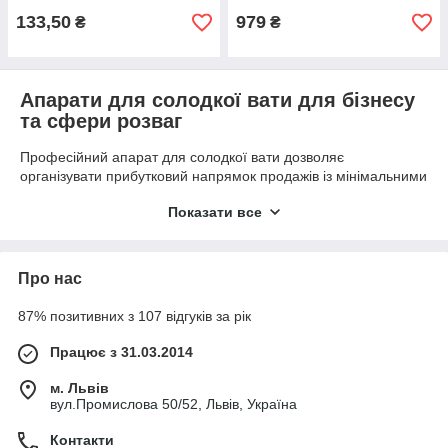
133,50
979
₴
₴
Апарати для солодкої вати для бізнесу
та сфери розваг
Професійний апарат для солодкої вати дозволяє
організувати прибутковий напрямок продажів із мінімальними
витратами на сировину. Обладнання забезпечує швидке
Показати все
плавлення цукру та формування повітряних волокон, з яких
створюється готовий десерт. Завдяки високій швидкості
приготування та простоті роботи апарати для солодкої вати є
популярним рішенням для точок із великим потоком
Про нас
відвідувачів.
⚙ ОСНОВНІ ВАРІАНТИ
87% позитивних з 107 відгуків за рік
Працює з 31.03.2014
У категорії представлені:
настільні апарати для солодкої вати;
м. Львів
вул.Промислова 50/52, Львів, Україна
професійні апарати для комерційного використання;
моделі зі збільшеною продуктивністю;
Контакти