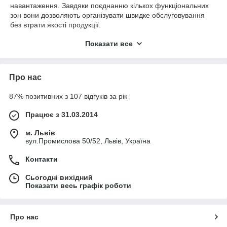
навантаження. Завдяки поєднанню кількох функціональних
зон вони дозволяють організувати швидке обслуговування
без втрати якості продукції.
Роликові грилі забезпечують рівномірне обсмажування
Показати все
сосисок, парові ванни підтримують їх оптимальну
температуру, а окремі модулі відповідають за підігрів
булочок. У комбінованих станціях ці процеси об’єднані в
Про нас
єдину робочу систему, що підвищує ефективність роботи
персоналу та швидкість видачі замовлень.
87% позитивних з 107 відгуків за рік
⚙
ОСНОВНІ ФУНКЦІОНАЛЬНІ ЕЛЕМЕНТИ
Працює з 31.03.2014
У категорії представлені:
м. Львів
• роликові грилі для сосисок
вул.Промислова 50/52, Львів, Україна
• парові ванни для підігріву сосисок
• модулі для підігріву булочок
Контакти
• комбіновані хот-дог станції
Сьогодні вихідний
🔧
ЯК ОБРАТИ АПАРАТ ДЛЯ ХОТ-ДОГІВ
Показати весь графік роботи
При виборі обладнання важливо враховувати:
• тип нагріву (роликовий або паровий)
Про нас
• продуктивність (кількість порцій за годину)