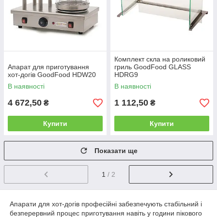
Комплект скла на роликовий
Апарат для приготування
гриль GoodFood GLASS
хот-догів GoodFood HDW20
HDRG9
В наявності
В наявності
4 672,50
1 112,50
₴
₴
Купити
Купити
Показати ще
1
/ 2
Апарати для хот-догів професійні забезпечують стабільний і
безперервний процес приготування навіть у години пікового