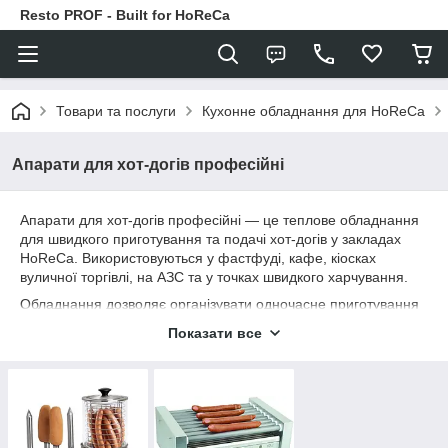
Resto PROF - Built for HoReCa
Товари та послуги
Кухонне обладнання для HoReCa
Апарати для хот-догів професійні
Апарати для хот-догів професійні — це теплове обладнання
для швидкого приготування та подачі хот-догів у закладах
HoReCa. Використовуються у фастфуді, кафе, кіосках
вуличної торгівлі, на АЗС та у точках швидкого харчування.
Обладнання дозволяє організувати одночасне приготування
сосисок і підігрів булочок, що забезпечує швидке
Показати все
обслуговування клієнтів при високому потоці.
📞 Потрібна консультація щодо обладнання — контакти за
посиланням.