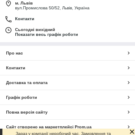
преси для виготовлення пасти;
м. Львів
вул.Промислова 50/52, Львів, Україна
макаронні преси з екструдером;
обладнання для свіжої пасти;
Контакти
моделі зі змінними матрицями;
Сьогодні вихідний
настільні преси для ресторанів;
Показати весь графік роботи
професійні машини для паста-барів;
промислові преси для виробництва макаронних
Про нас
виробів.
Вибір залежить від необхідної продуктивності, асортименту
Контакти
продукції та обсягів виробництва.
⚡ ДЕ ВИКОРИСТОВУЮТЬСЯ
Доставка та оплата
ресторани;
паста-бари;
Графік роботи
кафе;
Повна версія сайту
кулінарні виробництва;
фабрики-кухні;
Сайт створено на маркетплейсі
Prom.ua
харчові цехи;
Зараз у компанії неробочий час. Замовлення та