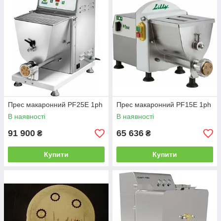
👨‍💼📞
Потрібна консультація щодо підбору обладнання
— звертайтесь за телефоном: 096 149 94 24.
Прес макаронний PF25E 1ph
Прес макаронний PF15E 1ph
В наявності
В наявності
91 900
65 636
₴
₴
Купити
Купити