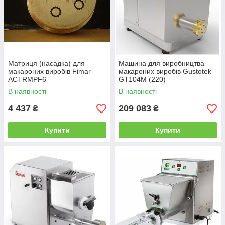
Матриця (насадка) для
Машина для виробництва
макароних виробів Fimar
макароних виробів Gustotek
ACTRMPF6
GT104M (220)
(MACCHERONI_8,5_MPF
В наявності
В наявності
2,5/M
4 437
209 083
₴
₴
Купити
Купити