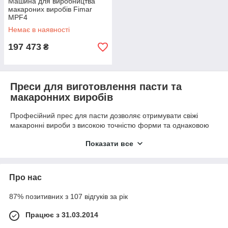
Машина для виробництва
макароних виробів Fimar
MPF4
Немає в наявності
197 473
₴
Преси для виготовлення пасти та
макаронних виробів
Професійний прес для пасти дозволяє отримувати свіжі
макаронні вироби з високою точністю форми та однаковою
структурою. Обладнання автоматизує процес екструзії тіста
Показати все
через матриці, що дає можливість виготовляти спагеті, пенне,
фузилі, тальятеле та багато інших видів пасти. Використання
макаронного преса допомагає розширити асортимент
продукції, підвищити ефективність виробництва та
Про нас
забезпечити стабільну якість готових виробів.
⚙ ОСНОВНІ ВАРІАНТИ
87% позитивних з 107 відгуків за рік
Працює з 31.03.2014
У категорії представлені: