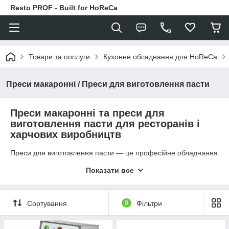
Resto PROF - Built for HoReCa
Товари та послуги
Кухонне обладнання для HoReCa
Преси макаронні / Преси для виготовлення пасти
Преси макаронні та преси для
виготовлення пасти для ресторанів і
харчових виробництв
Преси для виготовлення пасти — це професійне обладнання
для виробництва макаронних виробів різної форми та
Показати все
розміру. Такі машини дозволяють автоматизувати процес
приготування свіжої пасти, забезпечити стабільну якість
продукції та значно збільшити продуктивність кухні або
виробництва. Макаронні преси використовуються в
Сортування
0
Фільтри
ресторанах, паста-барах, кулінарних цехах і на
підприємствах харчової промисловості.