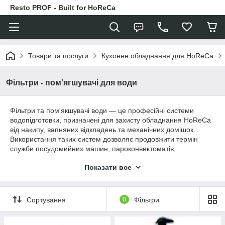
Resto PROF - Built for HoReCa
Товари та послуги
Кухонне обладнання для HoReCa
Фільтри - пом'ягшувачі для води
Фільтри та пом'якшувачі води — це професійні системи
водопідготовки, призначені для захисту обладнання HoReCa
від накипу, вапняних відкладень та механічних домішок.
Використання таких систем дозволяє продовжити термін
служби посудомийних машин, пароконвектоматів,
конвекційних печей із парозволоженням, кавомашин та
Показати все
іншого обладнання, підключеного до водопровідної мережі.
Правильно підготовлена вода допомагає зберегти
продуктивність техніки, зменшити витрати на сервісне
обслуговування та забезпечити стабільну якість роботи
Сортування
0
Фільтри
обладнання.
👨‍💼
Потрібна консультація щодо підбору обладнання?