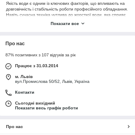
Якість води є одним із ключових факторів, що впливають на
довговічність і стабільність роботи професійного обладнання.
Навіть сучасна техніка чутлива до жорсткої води, яка сприяє
утворенню накипу на нагрівальних елементах,
Показати все
парогенераторах, бойлерах та внутрішніх компонентах
обладнання. З часом це призводить до зниження
продуктивності, збільшення споживання електроенергії та
Про нас
додаткових витрат на ремонт.
Фільтри та пом'якшувачі води допомагають знизити рівень
87% позитивних з 107 відгуків за рік
жорсткості, видалити небажані домішки та забезпечити
оптимальні умови експлуатації обладнання. Такі системи є
Працює з 31.03.2014
рекомендованими для більшості професійних посудомийних
машин, пароконвектоматів, конвекційних печей і кавового
м. Львів
обладнання.
вул.Промислова 50/52, Львів, Україна
⚙ ОСНОВНІ ВАРІАНТИ
Контакти
У категорії представлені:
Сьогодні вихідний
пом'якшувачі води для посудомийних машин;
Показати весь графік роботи
фільтри для пароконвектоматів;
системи водопідготовки для конвекційних печей;
Про нас
фільтри для кавомашин та кавових апаратів;