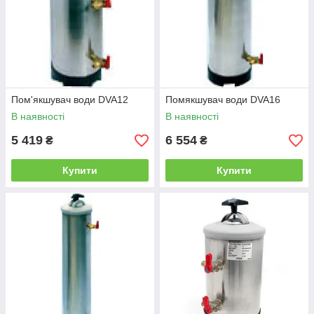
Пом'якшувач води DVA12
Помякшувач води DVA16
В наявності
В наявності
5 419
6 554
₴
₴
Купити
Купити