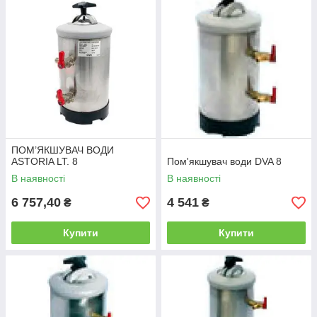
Телефонуйте: 096 149 94 24. Допоможемо підібрати
оптимальне рішення для вашого закладу.
ПОМ’ЯКШУВАЧ ВОДИ
ASTORIA LT. 8
Пом'якшувач води DVA 8
В наявності
В наявності
6 757,40
4 541
₴
₴
Купити
Купити