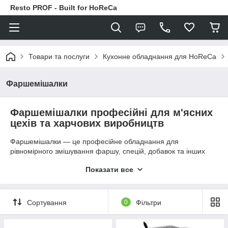
Resto PROF - Built for HoReCa
Товари та послуги
Кухонне обладнання для HoReCa
Фаршемішалки
Фаршемішалки професійні для м'ясних
цехів та харчових виробництв
Фаршемішалки — це професійне обладнання для
рівномірного змішування фаршу, спецій, добавок та інших
інгредієнтів під час виробництва м'ясної продукції. Такі
Показати все
машини забезпечують однорідну структуру суміші,
покращують якість готових виробів та значно скорочують час
ручної роботи. Професійні фаршемішалки використовуються
в м'ясних цехах, ковбасних виробництвах, ресторанах та на
Сортування
0
Фільтри
підприємствах харчової промисловості.
👨‍💼📞
Потрібна консультація щодо підбору обладнання