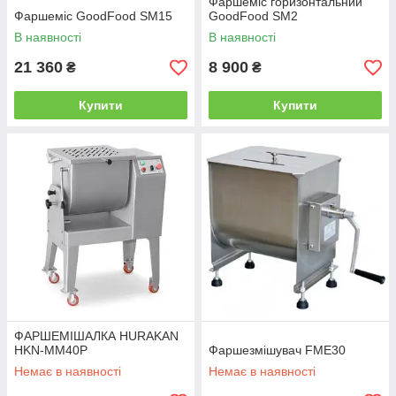
Фаршеміс горизонтальний
Фаршеміс GoodFood SM15
GoodFood SM2
В наявності
В наявності
21 360
8 900
₴
₴
Купити
Купити
ФАРШЕМІШАЛКА HURAKAN
HKN-MM40P
Фаршезмішувач FME30
Немає в наявності
Немає в наявності