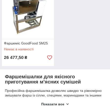
Фаршеміс GoodFood SM25
Немає в наявності
26 477,50
₴
Фаршемішалки для якісного
приготування м'ясних сумішей
Професійна фаршемішалка дозволяє швидко та рівномірно
змішувати фарш із сіллю, спеціями, маринадами та іншими
компонентами без пошкодження структури продукту.
Показати все
Використання такого обладнання забезпечує стабільну якість
готової продукції, покращує смакові характеристики та