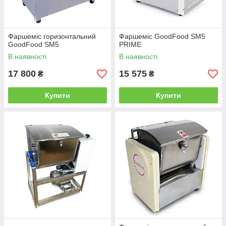
Фаршеміс горизонтальний
Фаршеміс GoodFood SM5
GoodFood SM5
PRIME
В наявності
В наявності
17 800
15 575
₴
₴
Купити
Купити