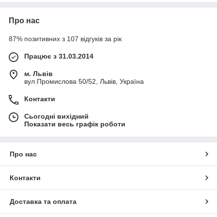
допомагає дотримуватися технологічних вимог виробництва.
Фаршемішалки є важливим елементом оснащення
Про нас
підприємств, що займаються виготовленням ковбас,
напівфабрикатів та інших м'ясних виробів.
87% позитивних з 107 відгуків за рік
⚙ ОСНОВНІ ВАРІАНТИ
Працює з 31.03.2014
У категорії представлені:
м. Львів
ручні фаршемішалки;
вул.Промислова 50/52, Львів, Україна
електричні фаршемішалки;
Контакти
настільні моделі;
Сьогодні вихідний
підлогові фаршемішалки;
Показати весь графік роботи
обладнання для ковбасного виробництва;
моделі різного об'єму;
Про нас
професійні фаршемішалки для інтенсивної
експлуатації.
Контакти
Вибір залежить від обсягів виробництва, типу продукції та
необхідної продуктивності.
⚡ ДЕ ВИКОРИСТОВУЮТЬСЯ
Доставка та оплата