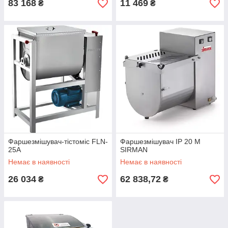
83 168
11 469
₴
₴
Фаршезмішувач-тістоміс FLN-
Фаршезмішувач IP 20 M
25А
SIRMAN
Немає в наявності
Немає в наявності
26 034
62 838,72
₴
₴