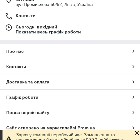
льодогенератори кубикового льоду;
вул.Промислова 50/52, Львів, Україна
льодогенератори гранульованого льоду;
Контакти
льодогенератори лускатого льоду;
Сьогодні вихідний
моделі пальчикового льоду;
Показати весь графік роботи
апарати з вбудованим бункером;
льодогенератори без накопичувача;
Про нас
обладнання різної продуктивності для HoReCa та
виробництва.
Контакти
Вибір залежить від сфери застосування, типу льоду та
добової потреби закладу.
⚡ ДЕ ВИКОРИСТОВУЮТЬСЯ
Доставка та оплата
ресторани;
Графік роботи
бари та паби;
кафе та кав'ярні;
Повна версія сайту
готелі;
нічні клуби;
Сайт створено на маркетплейсі
Prom.ua
Зараз у компанії неробочий час. Замовлення та
супермаркети;
повідомлення будуть оброблені з 09:30 найближчого