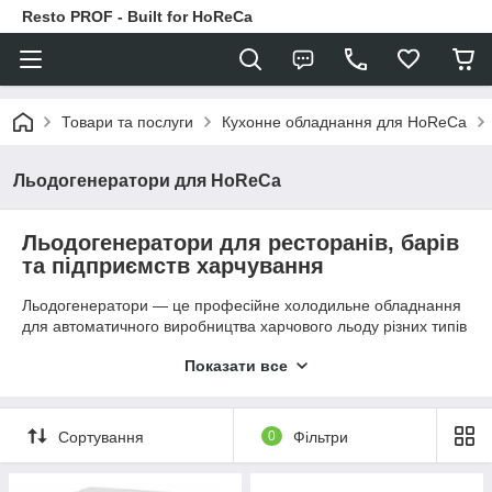
Resto PROF - Built for HoReCa
Товари та послуги
Кухонне обладнання для HoReCa
Льодогенератори для HoReCa
Льодогенератори для ресторанів, барів
та підприємств харчування
Льодогенератори — це професійне холодильне обладнання
для автоматичного виробництва харчового льоду різних типів
і форм. Такі апарати використовуються в ресторанах, барах,
Показати все
кафе, готелях, супермаркетах та на харчових виробництвах,
де необхідний постійний запас льоду для напоїв, викладки
продукції або технологічних процесів. Професійний
льодогенератор забезпечує стабільну продуктивність і
Сортування
0
Фільтри
дозволяє уникнути дефіциту льоду навіть у години
максимального навантаження.