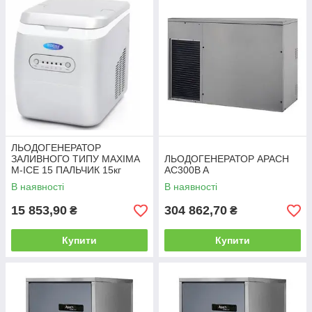
👨‍💼📞
Потрібна консультація щодо підбору обладнання
— звертайтесь до менеджерів.
ЛЬОДОГЕНЕРАТОР
ЗАЛИВНОГО ТИПУ MAXIMA
ЛЬОДОГЕНЕРАТОР APACH
M-ICE 15 ПАЛЬЧИК 15кг
AC300B A
В наявності
В наявності
15 853,90
304 862,70
₴
₴
Купити
Купити