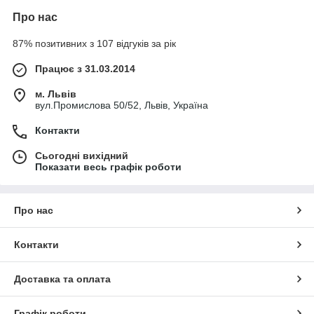
⚙ ОСНОВНІ ВАРІАНТИ
Про нас
У категорії представлені:
87% позитивних з 107 відгуків за рік
настільні вапо грилі
підлогові вапо грилі
Працює з 31.03.2014
електричні моделі
м. Львів
газові моделі
вул.Промислова 50/52, Львів, Україна
Вибір залежить від формату кухні та джерела енергії.
Контакти
⚡ ДЕ ВИКОРИСТОВУЮТЬСЯ
Сьогодні вихідний
Показати весь графік роботи
ресторани
кафе
готелі
Про нас
фудкорти
Контакти
виробничі кухні
🔧 ЯК ПРАВИЛЬНО ОБРАТИ
Доставка та оплата
При виборі важливо враховувати:
Графік роботи