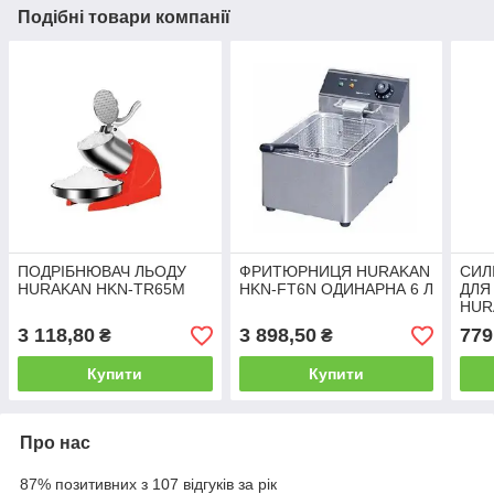
Подібні товари компанії
ПОДРІБНЮВАЧ ЛЬОДУ
ФРИТЮРНИЦЯ HURAKAN
СИЛ
HURAKAN HKN-TR65M
HKN-FT6N ОДИНАРНА 6 Л
ДЛЯ
HUR
3 118,80
3 898,50
779
₴
₴
Купити
Купити
Про нас
87% позитивних з 107 відгуків за рік