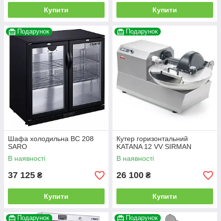
Купити
Купити
Подарунок
Подарунок
Шафа холодильна BC 208
Кутер горизонтальний
SARO
KATANA 12 VV SIRMAN
В наявності
В наявності
37 125
26 100
₴
₴
Купити
Купити
Подарунок
Подарунок