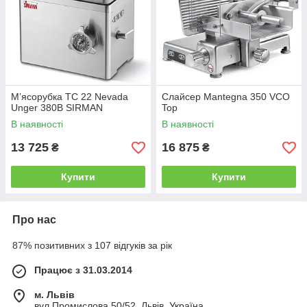
М’ясорубка TC 22 Nevada
Слайсер Mantegna 350 VCO
Unger 380В SIRMAN
Top
В наявності
В наявності
13 725
16 875
₴
₴
Купити
Купити
Про нас
87% позитивних з 107 відгуків за рік
Працює з 31.03.2014
м. Львів
вул.Промислова 50/52, Львів, Україна