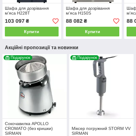
Шафа для дозрівання
Шафа для дозрівання
Шафа
м'яса H228T
м'яса H150S
м'яс
103 097
88 082
88 
₴
₴
Купити
Купити
Акційні пропозиції та новинки
Подарунок
Подарунок
Сокочавилка APOLLO
CROMATO (без кришки)
Міксер погружний STORM VV
SIRMAN
SIRMAN