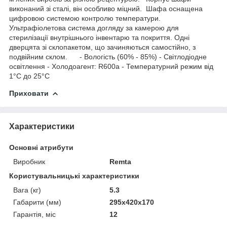
виконаний зі сталі, він особливо міцний. Шафа оснащена
цифровою системою контролю температури.
Ультрафіолетова система догляду за камерою для
стерилізації внутрішнього інвентарю та покриття. Одні
дверцята зі склопакетом, що зачиняються самостійно, з
подвійним склом. - Вологість (60% - 85%) - Світлодіодне
освітлення - Холодоагент: R600a - Температурний режим від
1°C до 25°C
Приховати
Характеристики
Основні атрибути
Виробник
Remta
Користувальницькі характеристики
Вага (кг)
5.3
Габарити (мм)
295x420x170
Гарантія, міс
12