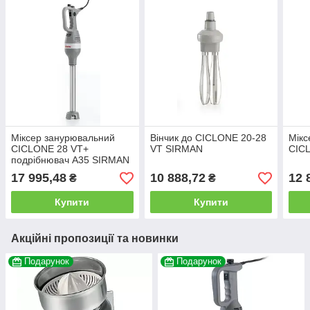
Міксер занурювальний
Вінчик до CICLONE 20-28
Мікс
CICLONE 28 VT+
VT SIRMAN
CIC
подрібнювач A35 SIRMAN
17 995,48
10 888,72
12 
₴
₴
Купити
Купити
Акційні пропозиції та новинки
Подарунок
Подарунок