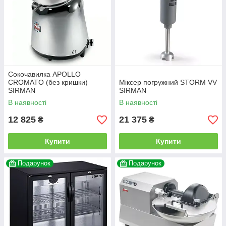
Сокочавилка APOLLO
CROMATO (без кришки)
Міксер погружний STORM VV
SIRMAN
SIRMAN
В наявності
В наявності
12 825
21 375
₴
₴
Купити
Купити
Подарунок
Подарунок