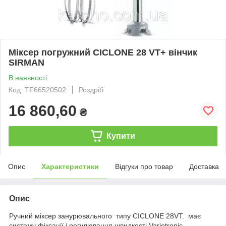
Міксер погружний CICLONE 28 VT+ вінчик
SIRMAN
В наявності
Код: TF66520502
Роздріб
16 860,60
₴
Купити
Опис
Характеристики
Відгуки про товар
Доставка
Опис
Ручний міксер занурювального типу CICLONE 28VT. має
систему фіксації і регулювання швидкості Variotronic.