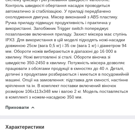
Контроль швидкості обертання насадок проводиться
автоматично зі стабілізацією. У приладі передбачено
охолодження двигуна. Міксер виконаний з ABS пластику.
Ручка приладу підвищує продуктивність і практична у
використанні. Запобіжник Trigger switch попереджує
позапланове включення приладу. Захист міксера має ступінь
IPX3. Для використання в цій моделі підходять ножі-насадки
довжиною 25см (вага 0,5 кг) і 35 см (вага 1 кг) і діаметром 94
мм. Обороти ножів вибираються в діапазоні до 16 000 в
хвилину. Ножі виготовлені зі сталі. Обороти віночка зі
швидкістю 350-2450 в хвилину. Потужність міксера дозволяє
працювати з обсягами продукції в ємностях до 40 л. Деталі,
дотичні з продуктами розбираються і миються в посудомийній
машині. Опції на замовлення: підставка для ємності, настінне
кріплення та ін. В комплект поставки включений віночок
розміром 106х113х348 мм і вагою 2 кг. Модель поставляється
в комплекті з ножем-насадкою 350 мм.
Приховати
Характеристики