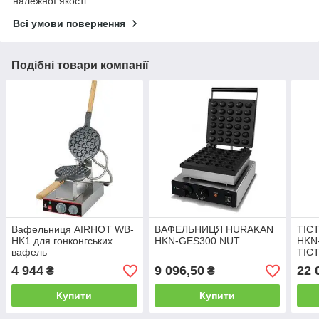
належної якості
Всі умови повернення
Подібні товари компанії
Вафельниця AIRHOT WB-
ВАФЕЛЬНИЦЯ HURAKAN
ТІС
HK1 для гонконгських
HKN-GES300 NUT
HKN
вафель
ТІС
4 944
9 096,50
22 
₴
₴
Купити
Купити