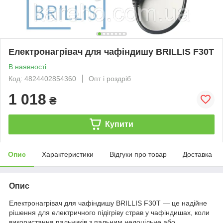
Електронагрівач для чафіндишу BRILLIS F30T
В наявності
Код: 4824402854360
Опт і роздріб
1 018
₴
Купити
Опис
Характеристики
Відгуки про товар
Доставка
Опис
Електронагрівач для чафіндишу BRILLIS F30T — це надійне
рішення для електричного підігріву страв у чафіндишах, коли
використання пальників з пальним недоцільне або