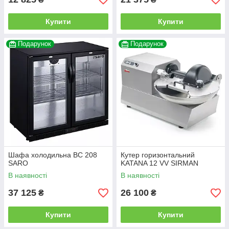
Купити
Купити
Подарунок
Подарунок
Шафа холодильна BC 208
Кутер горизонтальний
SARO
KATANA 12 VV SIRMAN
В наявності
В наявності
37 125
26 100
₴
₴
Купити
Купити