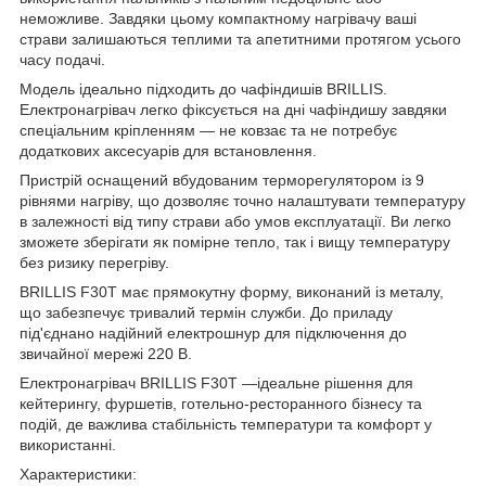
неможливе. Завдяки цьому компактному нагрівачу ваші
страви залишаються теплими та апетитними протягом усього
часу подачі.
Модель ідеально підходить до чафіндишів BRILLIS.
Електронагрівач легко фіксується на дні чафіндишу завдяки
спеціальним кріпленням — не ковзає та не потребує
додаткових аксесуарів для встановлення.
Пристрій оснащений вбудованим терморегулятором із 9
рівнями нагріву, що дозволяє точно налаштувати температуру
в залежності від типу страви або умов експлуатації. Ви легко
зможете зберігати як помірне тепло, так і вищу температуру
без ризику перегріву.
BRILLIS F30T має прямокутну форму, виконаний із металу,
що забезпечує тривалий термін служби. До приладу
під'єднано надійний електрошнур для підключення до
звичайної мережі 220 В.
Електронагрівач BRILLIS F30T —ідеальне рішення для
кейтерингу, фуршетів, готельно-ресторанного бізнесу та
подій, де важлива стабільність температури та комфорт у
використанні.
Характеристики: