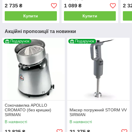
2 735
1 089
2 3
₴
₴
Купити
Купити
Акційні пропозиції та новинки
Подарунок
Подарунок
Сокочавилка APOLLO
CROMATO (без кришки)
Міксер погружний STORM VV
SIRMAN
SIRMAN
В наявності
В наявності
12 825
21 375
₴
₴