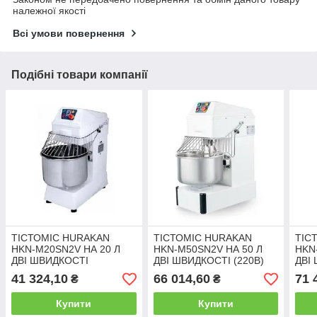
належної якості
Всі умови повернення
Подібні товари компанії
ТІСТОМІС HURAKAN
ТІСТОМІС HURAKAN
ТІС
HKN-M20SN2V НА 20 Л
HKN-M50SN2V НА 50 Л
HKN
ДВІ ШВИДКОСТІ
ДВІ ШВИДКОСТІ (220B)
ДВІ
41 324,10
66 014,60
71 
₴
₴
Купити
Купити