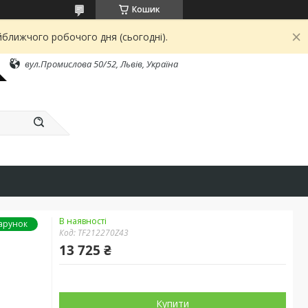
Кошик
йближчого робочого дня (сьогодні).
вул.Промислова 50/52, Львів, Україна
В наявності
арунок
Код:
TF212270Z43
13 725 ₴
Купити