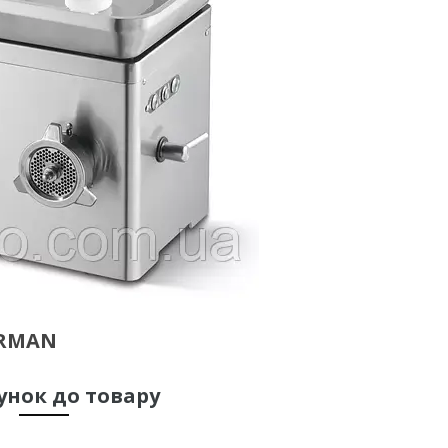
IRMAN
унок до товару