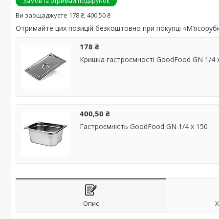
Замов та отримай подарунок
Ви заощаджуєте 178 ₴, 400,50 ₴
Отримайте цих позицій безкоштовно при покупці «М’ясоруб
178 ₴
Кришка гастроємності GoodFood GN 1/4 
400,50 ₴
Гастроємність GoodFood GN 1/4 х 150
Опис
Х