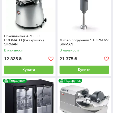
Сокочавилка APOLLO
CROMATO (без кришки)
Міксер погружний STORM VV
SIRMAN
SIRMAN
В наявності
В наявності
12 825
21 375
₴
₴
Купити
Купити
Подарунок
Подарунок