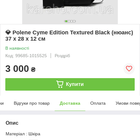
💎 Polene Cyme Edition Textured Black (нюанс)
37 х 28 х 12 см
В наявності
Код: 99685-1015525
Роздріб
3 000
₴
Купити
ки
Відгуки про товар
Доставка
Оплата
Умови пове
Опис
Матеріал : Шкіра