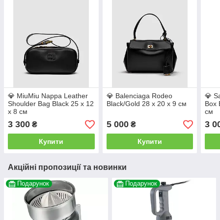
💎 MiuMiu Nappa Leather
💎 Balenciaga Rodeo
💎 Sa
Shoulder Bag Black 25 х 12
Black/Gold 28 х 20 х 9 см
Box 
х 8 см
см
3 300
5 000
3 0
₴
₴
Купити
Купити
Акційні пропозиції та новинки
Подарунок
Подарунок